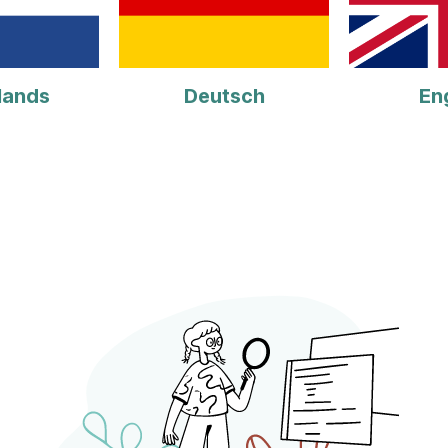
lands
Deutsch
En