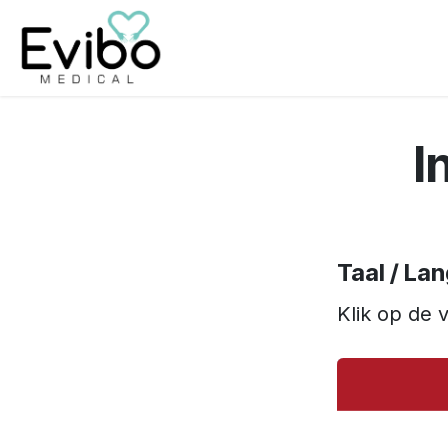
Overslaan naar inhoud
Home
Producten
Instructies
I
Taal / La
Klik op de 