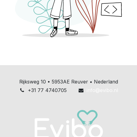
Rijksweg 10 • 5953AE Reuver • Nederland
+31 77 4740705
info@evibo.nl